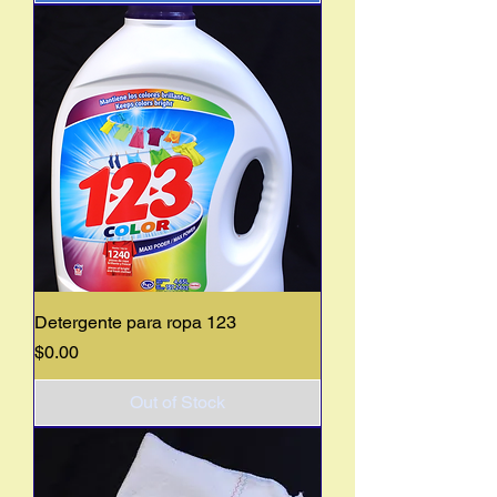
Detergente para ropa 123
Price
$0.00
Out of Stock