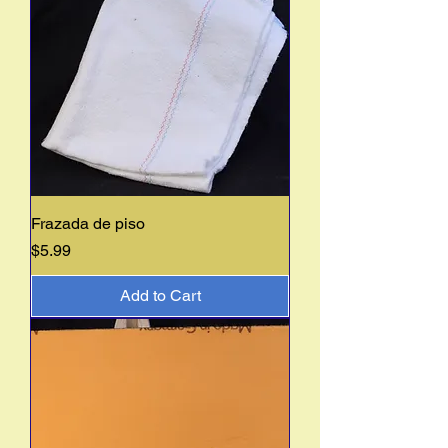
Frazada de piso
Price
$5.99
Add to Cart