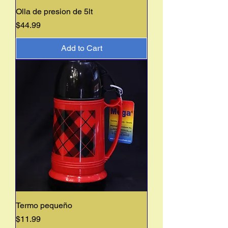
Olla de presion de 5lt
Price
$44.99
Add to Cart
Termo pequeño
Price
$11.99