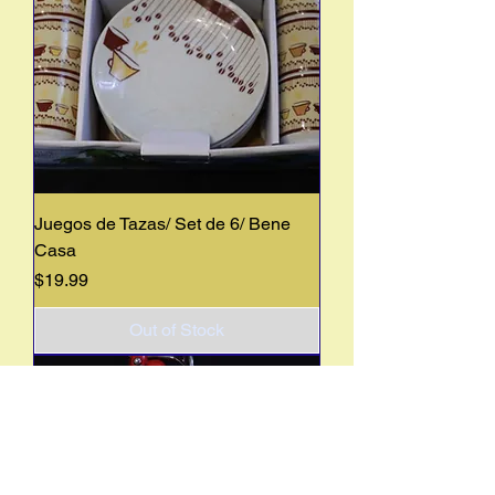
Juegos de Tazas/ Set de 6/ Bene
Casa
Price
$19.99
Out of Stock