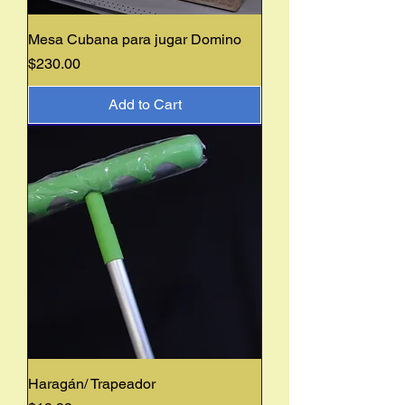
Mesa Cubana para jugar Domino
Price
$230.00
Add to Cart
Haragán/ Trapeador