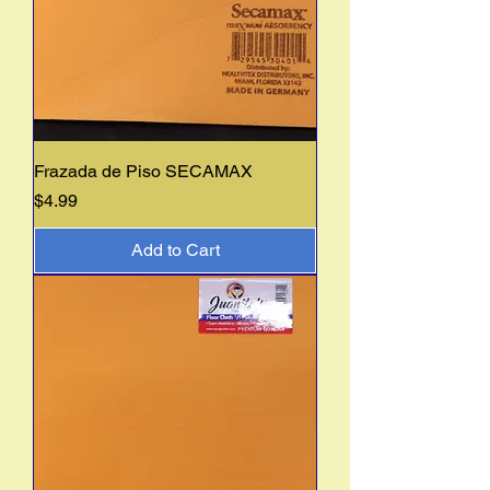
Frazada de Piso SECAMAX
Price
$4.99
Add to Cart