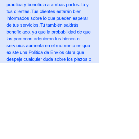
práctica y beneficia a ambas partes: tú y
tus clientes. Tus clientes estarán bien
informados sobre lo que pueden esperar
de tus servicios. Tú también saldrás
beneficiado, ya que la probabilidad de que
las personas adquieran tus bienes o
servicios aumenta en el momento en que
existe una Política de Envíos clara que
despeje cualquier duda sobre los plazos o
procesos de envío que ofrece tu empresa.
Qué debe incluirse en el
documento de Política de
Envíos
En general, una Política de Envíos suele
abordar este tipo de cuestiones: el plazo
de preparación de los pedidos, los gastos
de envío, las diferentes soluciones de
envío nacionales e internacionales, las